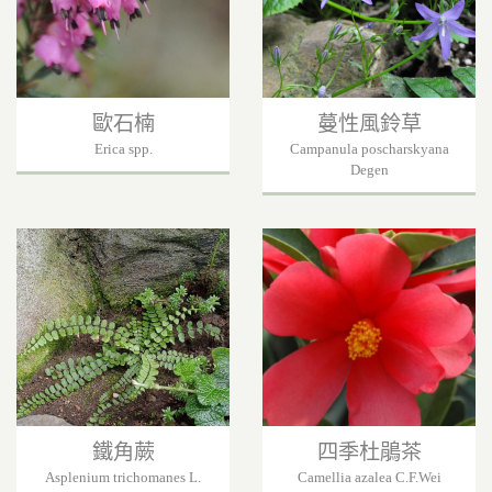
歐石楠
蔓性風鈴草
Erica spp.
Campanula poscharskyana
Degen
鐵角蕨
四季杜鵑茶
Asplenium trichomanes L.
Camellia azalea C.F.Wei