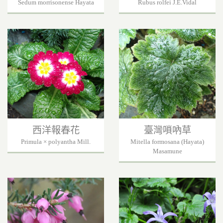
Sedum morrisonense Hayata
Rubus rolfei J.E.Vidal
西洋報春花
臺灣嗩吶草
Primula × polyantha Mill.
Mitella formosana (Hayata)
Masamune