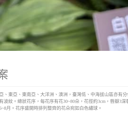
案
亞、東亞、東南亞、大洋洲、澳洲，臺灣低、中海拔山區亦有分
波紋。總狀花序，每花序有花30~80朵，花徑約3cm，唇瓣3
6~8月。花序盛開時排列整齊的花朵宛如白色繡球。