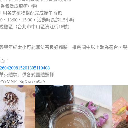
的香氣做成療癒小物
、利用各式植物搭配完成端午香包
、13:00、15:00，活動時長約1.5小時
視聽區（台北市中山區濱江街16號）
子參與年紀太小可能無法有良好體驗，推薦國中以上較為適合，
頁面：
t/2604200815201305119408
草茶體驗」供各式團體選擇
e/YrMNFTSqXraxxn9aA