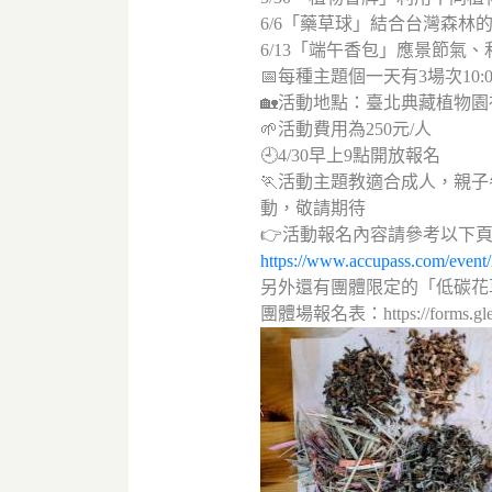
6/6「藥草球」結合台灣森林
6/13「端午香包」應景節氣
📅每種主題個一天有3場次10:00
🏡活動地點：臺北典藏植物園
🌱活動費用為250元/人
🕘4/30早上9點開放報名
🏃活動主題教適合成人，親
動，敬請期待
👉活動報名內容請參考以下
https://www.accupass.com/even
另外還有團體限定的「低碳花
團體場報名表：https://forms.gl