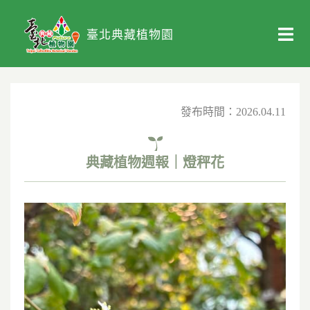
臺北典藏植物園
發布時間：2026.04.11
典藏植物週報｜燈秤花