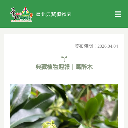
臺北典藏植物園
發布時間：2026.04.04
典藏植物週報｜馬醉木