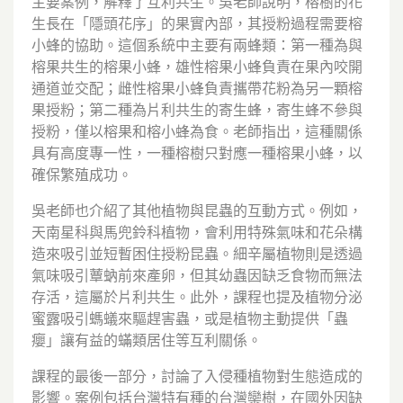
主要案例，解釋了互利共生。吳老師說明，榕樹的花
生長在「隱頭花序」的果實內部，其授粉過程需要榕
小蜂的協助。這個系統中主要有兩蜂類：第一種為與
榕果共生的榕果小蜂，雄性榕果小蜂負責在果內咬開
通道並交配；雌性榕果小蜂負責攜帶花粉為另一顆榕
果授粉；第二種為片利共生的寄生蜂，寄生蜂不參與
授粉，僅以榕果和榕小蜂為食。老師指出，這種關係
具有高度專一性，一種榕樹只對應一種榕果小蜂，以
確保繁殖成功。
吳老師也介紹了其他植物與昆蟲的互動方式。例如，
天南星科與馬兜鈴科植物，會利用特殊氣味和花朵構
造來吸引並短暫困住授粉昆蟲。細辛屬植物則是透過
氣味吸引蕈蚋前來產卵，但其幼蟲因缺乏食物而無法
存活，這屬於片利共生。此外，課程也提及植物分泌
蜜露吸引螞蟻來驅趕害蟲，或是植物主動提供「蟲
癭」讓有益的蟎類居住等互利關係。
課程的最後一部分，討論了入侵種植物對生態造成的
影響。案例包括台灣特有種的台灣欒樹，在國外因缺