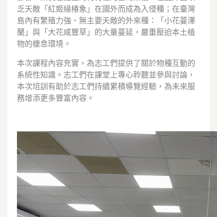
乏天敵「紅姬緣椿象」在國外而成為入侵種；在臺灣
島內有繁殖力強、無主要天敵的外來種：「小花蔓澤
蘭」與「大花咸豐草」的大量蔓延，嚴重壓迫本土植
物的棲息環境。
本次課程內容充實，為志工們提供了關於物種互動的
系統性知識。志工們在課堂上專心聆聽並參與討論，
本次培訓有助於志工們持續累積導覽經驗，為未來服
務增添更多豐富內容。