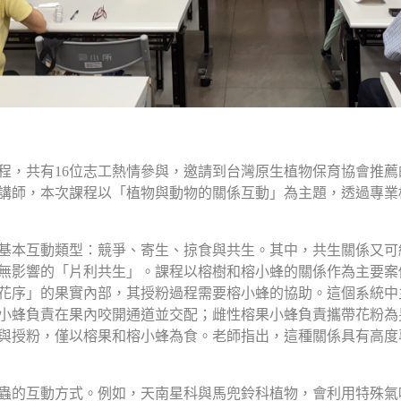
程，共有16位志工熱情參與，邀請到台灣原生植物保育協會推
講師，本次課程以「植物與動物的關係互動」為主題，透過專業
基本互動類型：競爭、寄生、掠食與共生。其中，共生關係又可
無影響的「片利共生」。課程以榕樹和榕小蜂的關係作為主要案
花序」的果實內部，其授粉過程需要榕小蜂的協助。這個系統中
小蜂負責在果內咬開通道並交配；雌性榕果小蜂負責攜帶花粉為
與授粉，僅以榕果和榕小蜂為食。老師指出，這種關係具有高度
蟲的互動方式。例如，天南星科與馬兜鈴科植物，會利用特殊氣