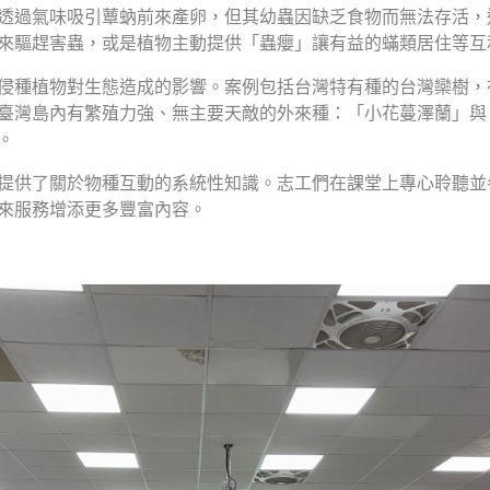
透過氣味吸引蕈蚋前來產卵，但其幼蟲因缺乏食物而無法存活，
來驅趕害蟲，或是植物主動提供「蟲癭」讓有益的蟎類居住等互
侵種植物對生態造成的影響。案例包括台灣特有種的台灣欒樹，
臺灣島內有繁殖力強、無主要天敵的外來種：「小花蔓澤蘭」與
。
提供了關於物種互動的系統性知識。志工們在課堂上專心聆聽並
來服務增添更多豐富內容。