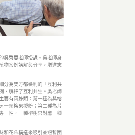
薦的吳秀蓉老師授課。吳老師身
植物案例講解與分享，增進志
細分為雙方都獲利的「互利共
例，解釋了互利共生。吳老師
主要有兩蜂類：第一種為與榕
另一顆榕果授粉；第二種為片
專一性，一種榕樹只對應一種
味和花朵構造來吸引並短暫困